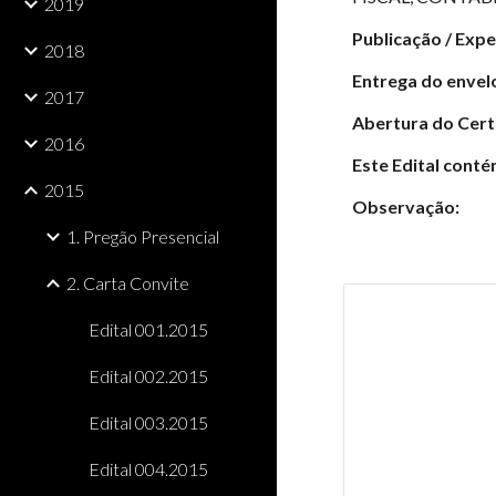
2019
Publicação / Exp
2018
Entrega do envel
2017
Abertura do Cer
2016
Este Edital conté
2015
Observação:
1. Pregão Presencial
2. Carta Convite
Edital 001.2015
Edital 002.2015
Edital 003.2015
Edital 004.2015