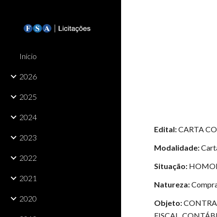
Sk
Início
2026
2025
2024
Edital:
CARTA CO
2023
Modalidade:
Cart
2022
Situação:
HOMO
2021
Natureza:
Compr
2020
Objeto:
CONTRAT
FISCAL, CONTÁB